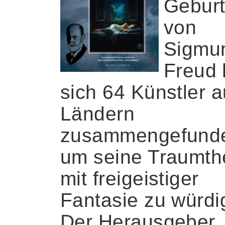
Geburt
von
Sigmu
Freud
sich 64 Künstler 
Ländern
zusammengefund
um seine Traumth
mit freigeistiger
Fantasie zu würdi
Der Herausgeber