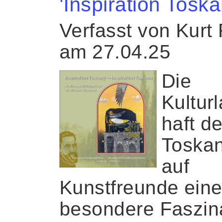
'Inspiration Toska
Verfasst von Kurt
am 27.04.25
Die
Kultur
haft de
Toskan
auf
Kunstfreunde ein
besondere Faszin