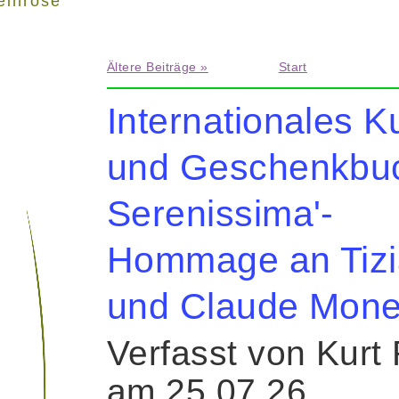
einrose"
Ältere Beiträge »
Start
Internationales K
und Geschenkbuc
Serenissima'-
Hommage an Tiz
und Claude Mone
Verfasst von Kurt
am 25.07.26