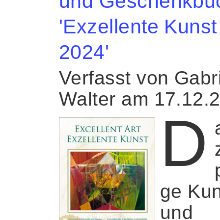
und Geschenkbu
'Exzellente Kunst
2024'
Verfasst von Gabr
Walter am 17.12.
D
ge Kun
und