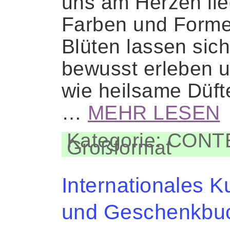
uns am Herzen lie
Farben und Forme
Blüten lassen sic
bewusst erleben 
wie heilsame Düft
…
MEHR LESEN
Kategorie: CON
Großformat
Internationales K
und Geschenkbu