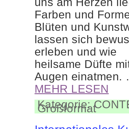
uns am Herzen lie
Farben und Forme
Blüten und Kunst
lassen sich bewus
erleben und wie
heilsame Düfte mi
Augen einatmen.
MEHR LESEN
Kategorie: CON
Großformat