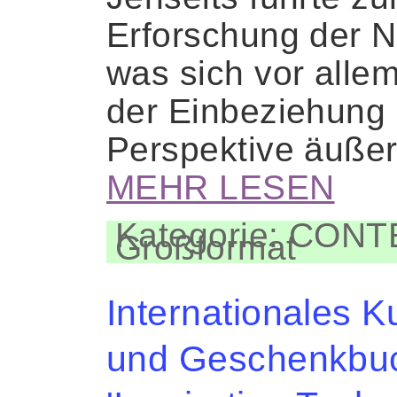
Erforschung der N
was sich vor allem
der Einbeziehung 
Perspektive äuße
MEHR LESEN
Kategorie: CON
Großformat
Internationales K
und Geschenkbu