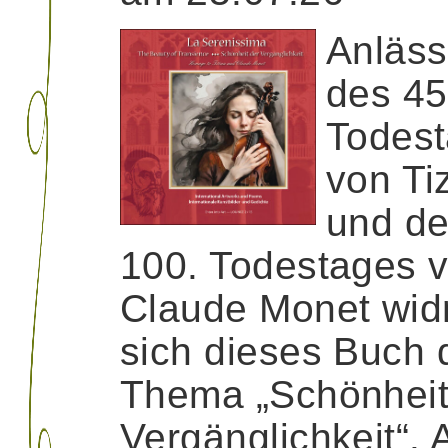
Anläss
des 45
Todes
von Ti
und d
100. Todestages 
Claude Monet wid
sich dieses Buch
Thema „Schönheit
Vergänglichkeit“.