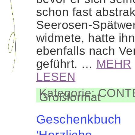
schon fast abstra
Seerosen-Spätwe
widmete, hatte ih
ebenfalls nach Ve
geführt. …
MEHR
LESEN
Kategorie: CON
Großformat
Geschenkbuch
'Herzliche