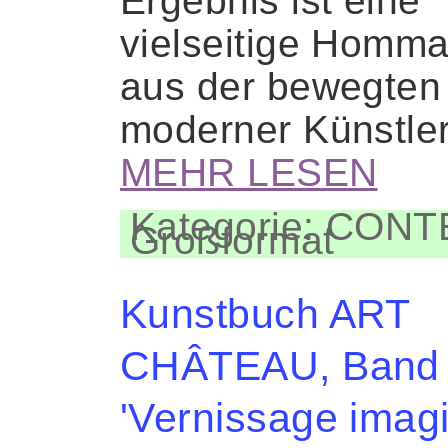
Ergebnis ist eine
vielseitige Homm
aus der bewegten 
moderner Künstle
MEHR LESEN
Kategorie: CON
Großformat
Kunstbuch ART
CHÂTEAU, Band 
'Vernissage imagi