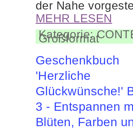
der Nahe vorgeste
MEHR LESEN
Kategorie: CON
Großformat
Geschenkbuch
'Herzliche
Glückwünsche!' 
3 - Entspannen m
Blüten, Farben u