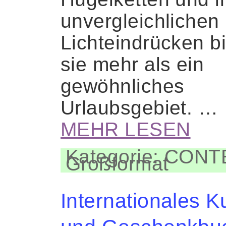
unvergleichlichen
Lichteindrücken bi
sie mehr als ein
gewöhnliches
Urlaubsgebiet. …
MEHR LESEN
Kategorie: CON
Großformat
Internationales K