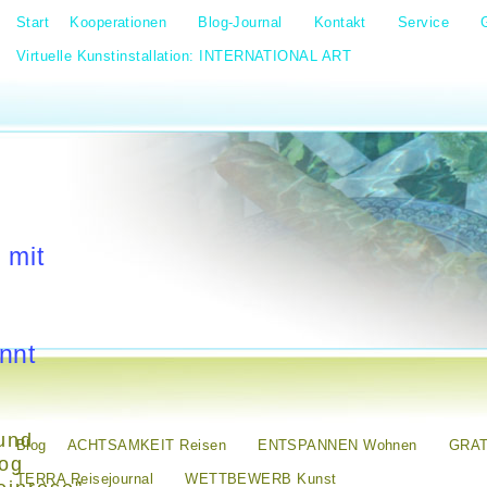
Start
Kooperationen
Blog-Journal
Kontakt
Service
Virtuelle Kunstinstallation: INTERNATIONAL ART
 mit
nnt
und
Blog
ACHTSAMKEIT Reisen
ENTSPANNEN Wohnen
GRAT
log
TERRA Reisejournal
WETTBEWERB Kunst