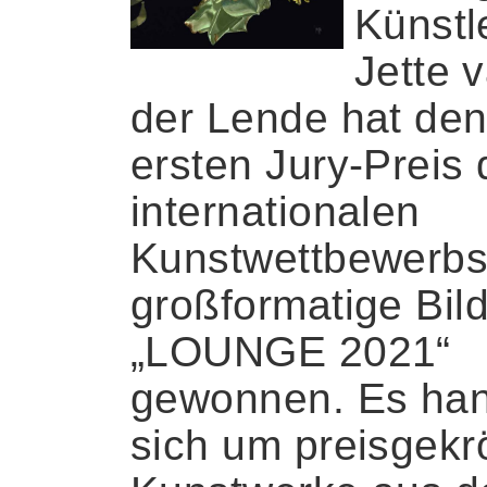
Künstl
Jette 
der Lende hat de
ersten Jury-Preis
internationalen
Kunstwettbewerbs
großformatige Bil
„LOUNGE 2021“
gewonnen. Es han
sich um preisgekr