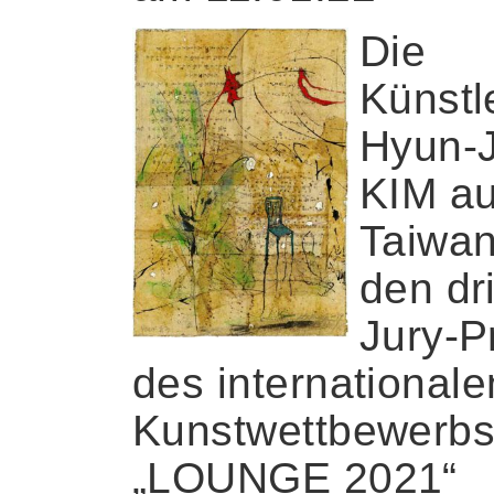
Die
Künstl
Hyun-J
KIM a
Taiwan
den dri
Jury-P
des internationale
Kunstwettbewerb
„LOUNGE 2021“