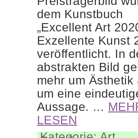
Preisträgerbild wu
dem Kunstbuch
„Excellent Art 202
Exzellente Kunst 
veröffentlicht. In 
abstrakten Bild ge
mehr um Ästhetik 
um eine eindeutig
Aussage. …
MEH
LESEN
Kategorie: Art