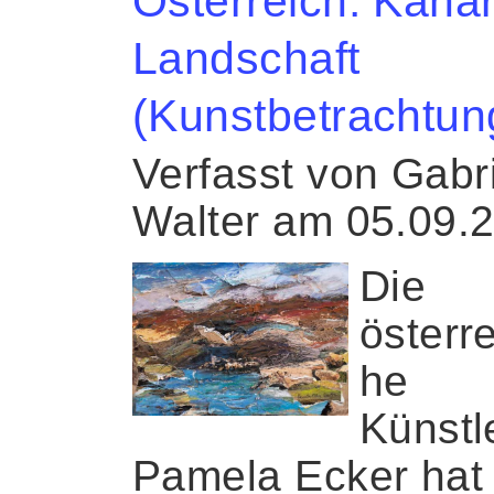
Österreich: Kana
Landschaft
(Kunstbetrachtun
Verfasst von Gabr
Walter am 05.09.
Die
österr
he
Künstl
Pamela Ecker hat