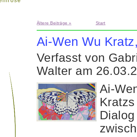
einrose"
Ältere Beiträge »
Start
Ai-Wen Wu Kratz
Verfasst von Gabr
Walter am 26.03.
Ai-We
Kratzs
Dialog
zwisc