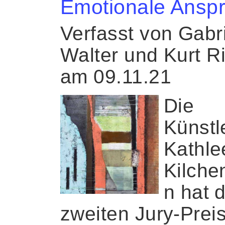
Emotionale Ansp
Verfasst von Gabr
Walter und Kurt R
am 09.11.21
Die
Künstl
Kathle
Kilch
n hat 
zweiten Jury-Prei