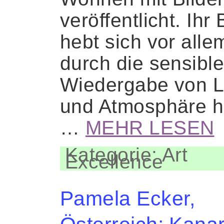
veröffentlicht. Ihr 
hebt sich vor alle
durch die sensibl
Wiedergabe von L
und Atmosphäre h
…
MEHR LESEN
Kategorie: Art
Excellence
Pamela Ecker,