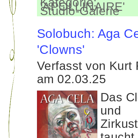
Kategorie:
'APOLLINAIRE'
Studio-Galerie
Solobuch: Aga C
'Clowns'
Verfasst von Kurt
am 02.03.25
Das C
und
Zirkus
taucht 