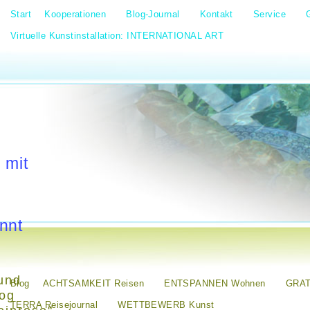
Start
Kooperationen
Blog-Journal
Kontakt
Service
Virtuelle Kunstinstallation: INTERNATIONAL ART
 mit
nnt
und
Blog
ACHTSAMKEIT Reisen
ENTSPANNEN Wohnen
GRAT
log
TERRA Reisejournal
WETTBEWERB Kunst