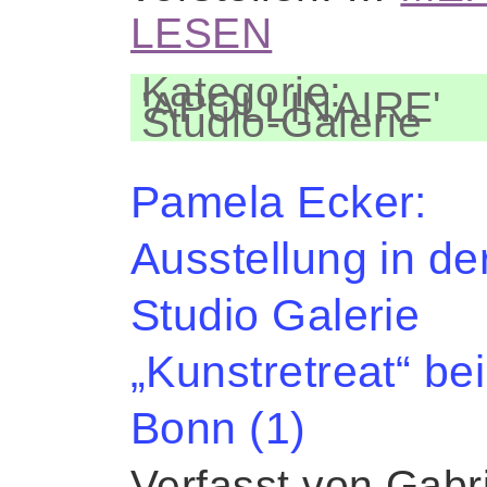
LESEN
Kategorie:
'APOLLINAIRE'
Studio-Galerie
Pamela Ecker:
Ausstellung in de
Studio Galerie
„Kunstretreat“ bei
Bonn (1)
Verfasst von Gabr