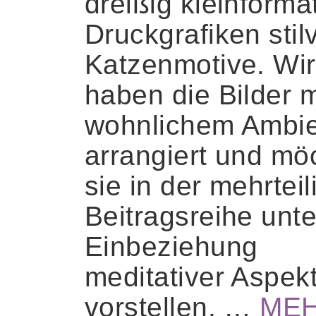
dreißig kleinforma
Druckgrafiken stilv
Katzenmotive. Wir
haben die Bilder m
wohnlichem Ambi
arrangiert und mö
sie in der mehrtei
Beitragsreihe unte
Einbeziehung
meditativer Aspek
vorstellen. …
ME