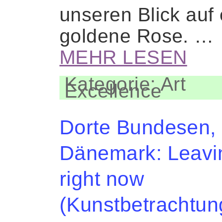
unseren Blick auf 
goldene Rose. …
MEHR LESEN
Kategorie: Art
Excellence
Dorte Bundesen,
Dänemark: Leavi
right now
(Kunstbetrachtun