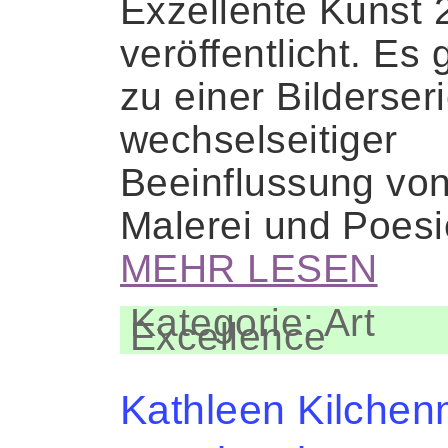
Exzellente Kunst 
veröffentlicht. Es 
zu einer Bilderser
wechselseitiger
Beeinflussung vo
Malerei und Poes
MEHR LESEN
Kategorie: Art
Excellence
Kathleen Kilche