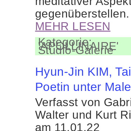
meditativer Aspek
gegenüberstellen
MEHR LESEN
Kategorie:
'APOLLINAIRE'
Studio-Galerie
Hyun-Jin KIM, Ta
Poetin unter Mal
Verfasst von Gabr
Walter und Kurt R
am 11.01.22