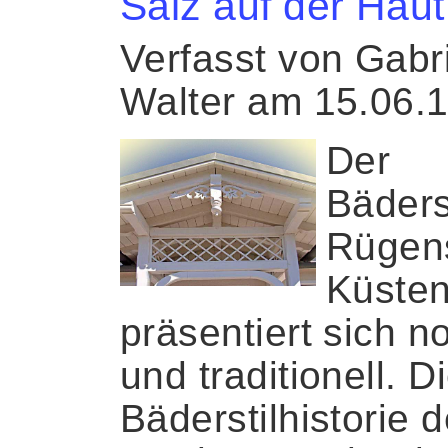
Salz auf der Haut
Verfasst von Gabr
Walter am 15.06.
Der
Bäders
Rügen
Küste
präsentiert sich n
und traditionell. D
Bäderstilhistorie d