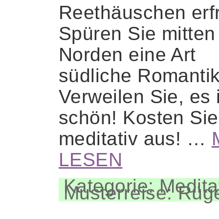
Reethäuschen erf
Spüren Sie mitten
Norden eine Art
südliche Romantik
Verweilen Sie, es 
schön! Kosten Sie
meditativ aus! …
LESEN
Kategorie: Medita
Musterreise: Rüg