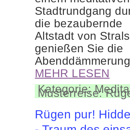
Stadtrundgang du
die bezaubernde
Altstadt von Stral
genießen Sie die
Abenddämmerung
MEHR LESEN
Kategorie: Medita
Musterreise: Rüg
Rügen pur! Hidd
- Traum des ein