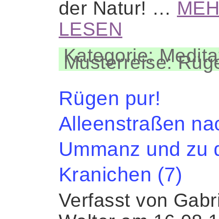
der Natur! …
ME
LESEN
Kategorie: Medita
Musterreise: Rüg
Rügen pur!
Alleenstraßen na
Ummanz und zu 
Kranichen (7)
Verfasst von Gabr