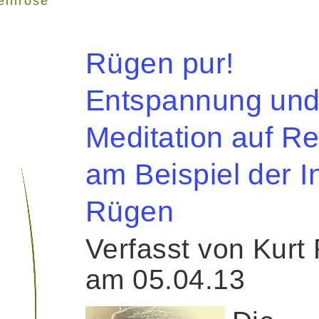
einrose"
Rügen pur!
Entspannung un
Meditation auf R
am Beispiel der I
Rügen
Verfasst von Kurt
am 05.04.13