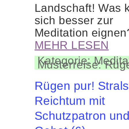
Landschaft! Was 
sich besser zur
Meditation eigne
MEHR LESEN
Kategorie: Medita
Musterreise: Rüg
Rügen pur! Strals
Reichtum mit
Schutzpatron un