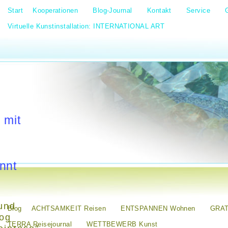
Start
Kooperationen
Blog-Journal
Kontakt
Service
Virtuelle Kunstinstallation: INTERNATIONAL ART
 mit
nnt
und
Blog
ACHTSAMKEIT Reisen
ENTSPANNEN Wohnen
GRAT
log
TERRA Reisejournal
WETTBEWERB Kunst