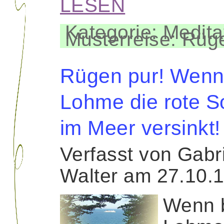
LESEN
Kategorie: Medita
Musterreise: Rüg
Rügen pur! Wenn
Lohme die rote 
im Meer versinkt!
Verfasst von Gabr
Walter am 27.10.
Wenn 