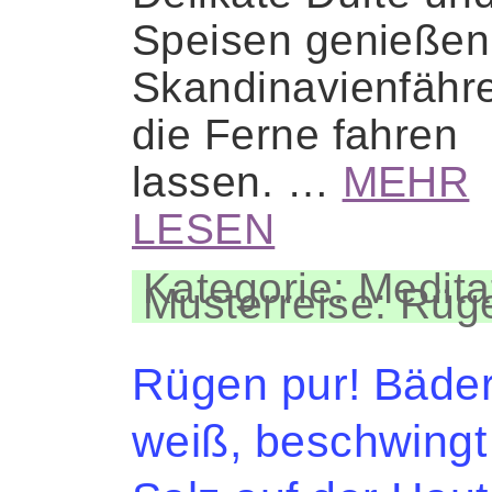
Speisen genießen
Skandinavienfähre
die Ferne fahren
lassen. …
MEHR
LESEN
Kategorie: Medita
Musterreise: Rüg
Rügen pur! Bäders
weiß, beschwingt