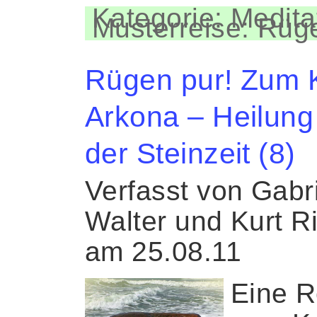
Kategorie: Medita
Musterreise: Rüg
Rügen pur! Zum 
Arkona – Heilung
der Steinzeit (8)
Verfasst von Gabr
Walter und Kurt R
am 25.08.11
Eine R