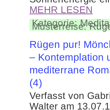
MEHR LESEN
Kategorie: Medita
Musterreise: Rüg
Rügen pur! Mönc
– Kontemplation 
mediterrane Rom
(4)
Verfasst von Gabr
Walter am 13.07.