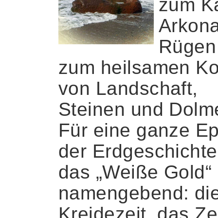
zum K
Arkona
Rügen
zum heilsamen K
von Landschaft,
Steinen und Dolm
Für eine ganze E
der Erdgeschichte
das „Weiße Gold“
namengebend: di
Kreidezeit, das Zei