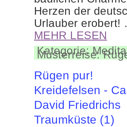
Herzen der deuts
Urlauber erobert!
MEHR LESEN
Kategorie: Medita
Musterreise: Rüg
Rügen pur!
Kreidefelsen - C
David Friedrichs
Traumküste (1)