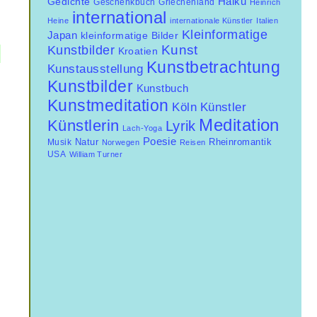
Haiku
Gedichte
Geschenkbuch
Griechenland
Heinrich
international
Heine
internationale Künstler
Italien
Kleinformatige
Japan
kleinformatige Bilder
Kunst
Kunstbilder
Kroatien
Kunstbetrachtung
Kunstausstellung
Kunstbilder
Kunstbuch
Kunstmeditation
Künstler
Köln
Meditation
Künstlerin
Lyrik
Lach-Yoga
Poesie
Natur
Musik
Rheinromantik
Norwegen
Reisen
USA
William Turner