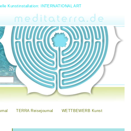
uelle Kunstinstallation: INTERNATIONAL ART
rnal
TERRA Reisejournal
WETTBEWERB Kunst