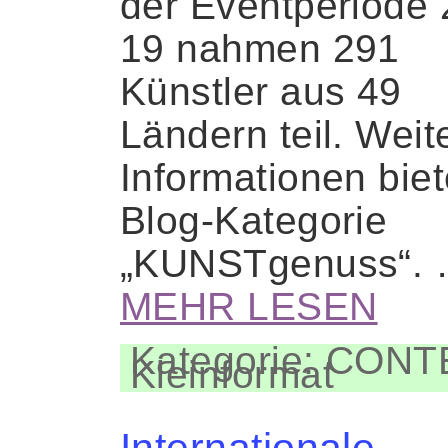
der Eventperiode 
19 nahmen 291
Künstler aus 49
Ländern teil. Weit
Informationen biet
Blog-Kategorie
„KUNSTgenuss“.
MEHR LESEN
Kategorie: CON
Kleinformat
Internationale