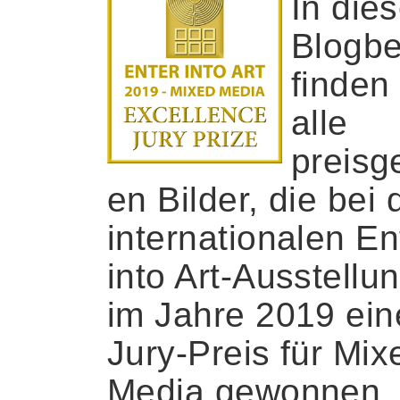
In die
Blogbe
finden
alle
preisg
en Bilder, die bei
internationalen En
into Art-Ausstellu
im Jahre 2019 ei
Jury-Preis für Mix
Media gewonnen