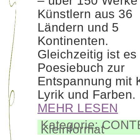
– über 150 Werke
Künstlern aus 36
Ländern und 5
Kontinenten.
Gleichzeitig ist es
Poesiebuch zur
Entspannung mit 
Lyrik und Farben.
MEHR LESEN
Kategorie: CON
Kleinformat