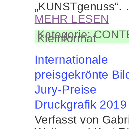
„KUNSTgenuss“.
MEHR LESEN
Kategorie: CON
Kleinformat
Internationale
preisgekrönte Bil
Jury-Preise
Druckgrafik 2019
Verfasst von Gabr