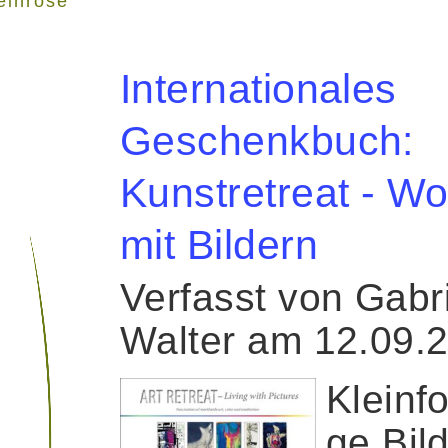
einrose"
Internationales
Geschenkbuch:
Kunstretreat - W
mit Bildern
Verfasst von Gabr
Walter am 12.09.
Kleinf
ge Bil