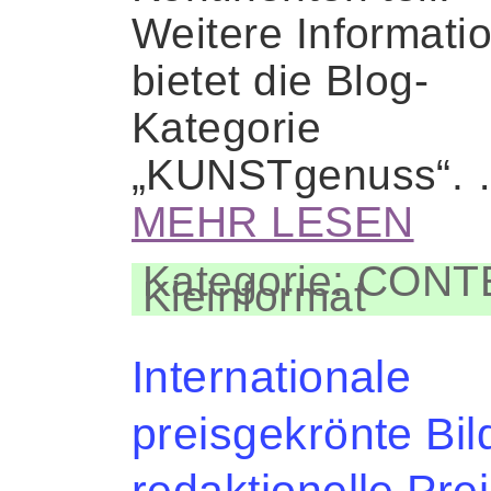
Weitere Informati
bietet die Blog-
Kategorie
„KUNSTgenuss“.
MEHR LESEN
Kategorie: CON
Kleinformat
Internationale
preisgekrönte Bil
redaktionelle Pre