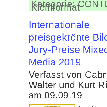
Kategorie: CON
Kleinformat
Internationale
preisgekrönte Bil
Jury-Preise Mixe
Media 2019
Verfasst von Gabr
Walter und Kurt R
am 09.09.19