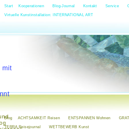
Start
Kooperationen
Blog-Journal
Kontakt
Service
Virtuelle Kunstinstallation: INTERNATIONAL ART
 mit
nnt
und
Blog
ACHTSAMKEIT Reisen
ENTSPANNEN Wohnen
GRAT
log
TERRA Reisejournal
WETTBEWERB Kunst