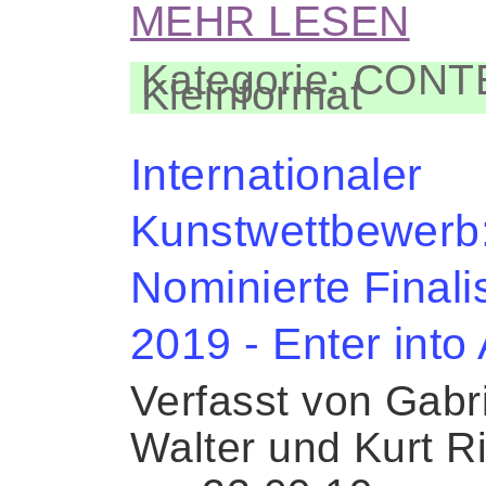
MEHR LESEN
Kategorie: CON
Kleinformat
Internationaler
Kunstwettbewerb
Nominierte Finali
2019 - Enter into 
Verfasst von Gabr
Walter und Kurt R