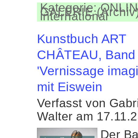
Kategorie: ONLIN
GALERIE (Archiv)
international
Kunstbuch ART
CHÂTEAU, Band 
'Vernissage imagi
mit Eiswein
Verfasst von Gabr
Walter am 17.11.
Der Ba