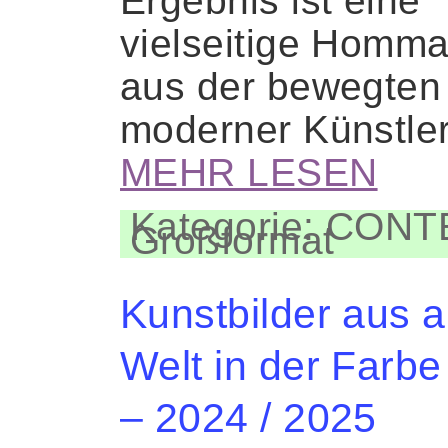
Ergebnis ist eine
vielseitige Homm
aus der bewegten 
moderner Künstle
MEHR LESEN
Kategorie: CON
Großformat
Kunstbilder aus al
Welt in der Farbe
– 2024 / 2025