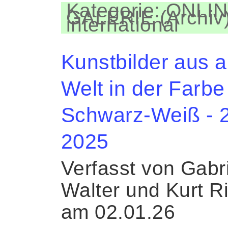
Kategorie: ONLIN
GALERIE (Archiv)
international
Kunstbilder aus al
Welt in der Farbe
Schwarz-Weiß - 2
2025
Verfasst von Gabr
Walter und Kurt R
am 02.01.26