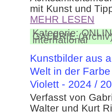
mit Kunst und Ti
MEHR LESEN
Kategorie: ONLIN
GALERIE (Archiv)
international
Kunstbilder aus al
Welt in der Farbe
Violett - 2024 / 2
Verfasst von Gabr
Walter und Kurt R