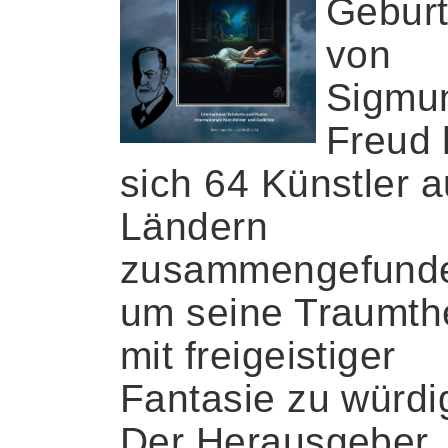
Geburt
von
Sigmu
Freud
sich 64 Künstler 
Ländern
zusammengefund
um seine Traumth
mit freigeistiger
Fantasie zu würdi
Der Herausgeber