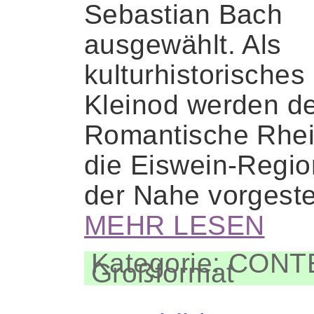
Sebastian Bach
ausgewählt. Als
kulturhistorisches
Kleinod werden d
Romantische Rhe
die Eiswein-Regio
der Nahe vorgeste
MEHR LESEN
Kategorie: CON
Großformat