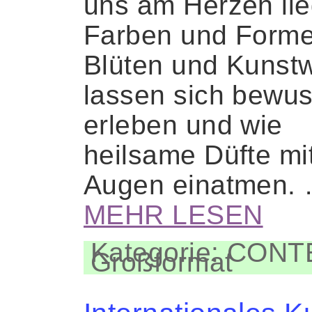
uns am Herzen lie
Farben und Forme
Blüten und Kunst
lassen sich bewus
erleben und wie
heilsame Düfte mi
Augen einatmen.
MEHR LESEN
Kategorie: CON
Großformat