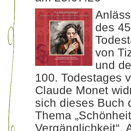
Anläss
des 45
Todes
von Ti
und d
100. Todestages 
Claude Monet wid
sich dieses Buch
Thema „Schönheit
Vergänglichkeit“.