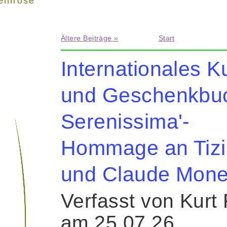
einrose"
Ältere Beiträge »
Start
Internationales K
und Geschenkbuc
Serenissima'-
Hommage an Tiz
und Claude Mone
Verfasst von Kurt
am 25.07.26