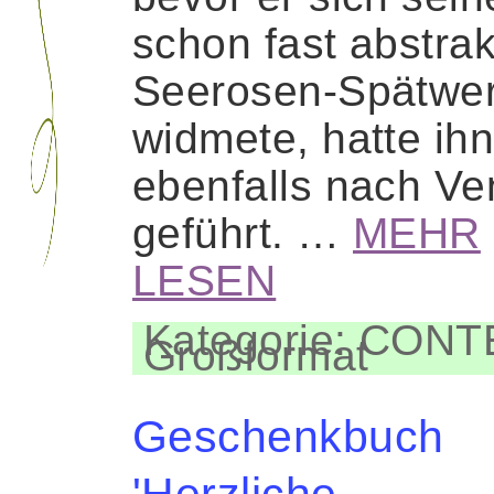
schon fast abstra
Seerosen-Spätwe
widmete, hatte ih
ebenfalls nach Ve
geführt. …
MEHR
LESEN
Kategorie: CON
Großformat
Geschenkbuch
'Herzliche