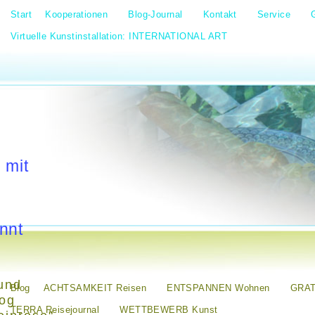
Start
Kooperationen
Blog-Journal
Kontakt
Service
Virtuelle Kunstinstallation: INTERNATIONAL ART
 mit
nnt
und
Blog
ACHTSAMKEIT Reisen
ENTSPANNEN Wohnen
GRAT
log
TERRA Reisejournal
WETTBEWERB Kunst