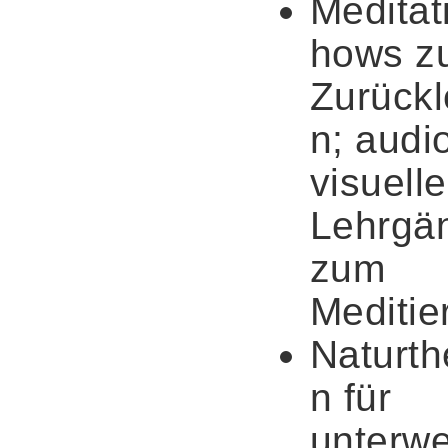
Meditat
hows z
Zurück
n; audi
visuelle
Lehrgä
zum
Meditie
Naturth
n für
unterw