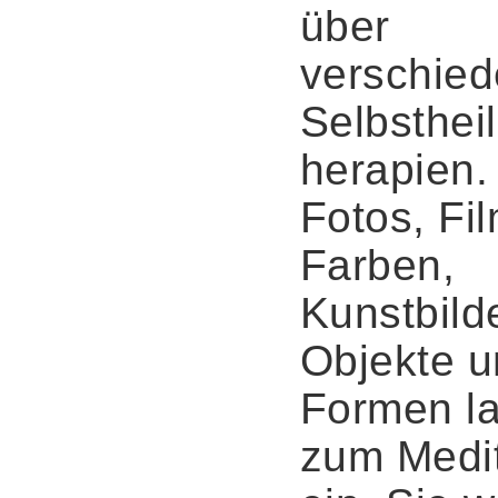
über
verschie
Selbsthei
herapien.
Fotos, Fi
Farben,
Kunstbilde
Objekte 
Formen l
zum Medit