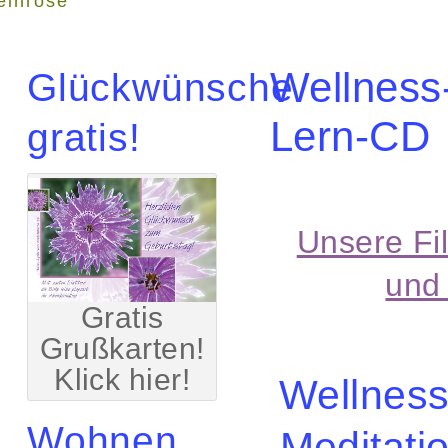
einrose"
Wellness
Glückwünsche
Lern-CD
gratis!
Unsere Fi
und
Gratis
Grußkarten!
Klick hier!
Wellness
Wohnen
Meditati