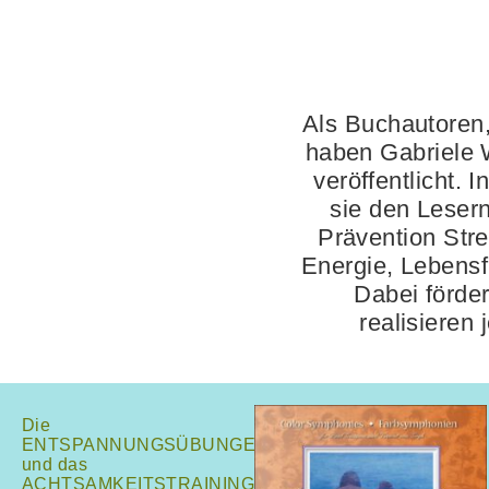
Als Buchautoren,
haben Gabriele 
veröffentlicht. 
sie den Lesern
Prävention Stre
Energie, Lebensf
Dabei förde
realisieren
Die
ENTSPANNUNGSÜBUNGEN
und das
ACHTSAMKEITSTRAINING