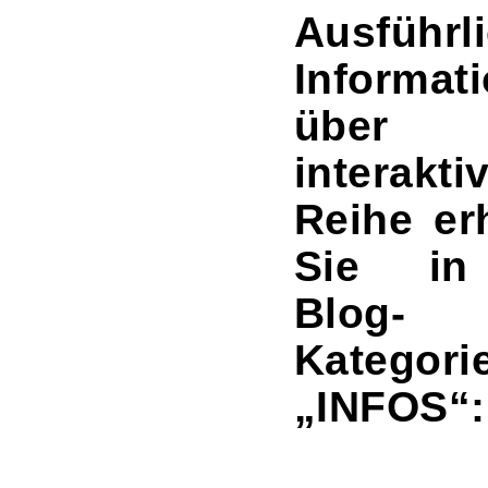
Ausführl
Informat
über
interakti
Reihe er
Sie in
Blog-
Kategori
„INFOS“:
–