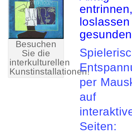
entrinnen
loslassen
gesunden
Besuchen
Spieleris
Sie die
interkulturellen
Entspann
Kunstinstallationen!
per Mausk
auf 
interaktiv
Seiten: