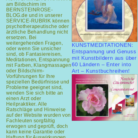
am Bildschirm im
BERNSTEINROSE-
BLOG.de und in unserer
SERVICE-RUBRIK können
psychotherapeutische oder
ärztliche Behandlung nicht
ersetzen. Bei
weitergehenden Fragen,
KUNSTMEDITATIONEN:
oder wenn Sie unsicher
Entspannung und Genuss
sind, ob Fantasiereisen,
mit Kunstbildern aus über
Meditationen, Entspannung
60 Ländern – Enter into
mit Farben, Klangmassagen
oder Bildschirm-
Art – Kunstbuchreihen!
Vorführungen für Ihre
speziellen Bedürfnisse und
Probleme geeignet sind,
wenden Sie sich bitte an
einen Arzt oder
Heilpraktiker. Alle
Ratschläge und Hinweise
auf der Website wurden von
Fachleuten sorgfältig
erwogen und geprüft, doch
kann keine Garantie oder
Haftung für Auswirkungen