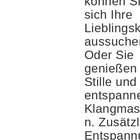
können S
sich Ihre
Lieblings
aussuche
Oder Sie
genießen 
Stille und
entspann
Klangmas
n. Zusätz
Entspann