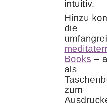
intuitiv.
Hinzu k
die
umfangre
meditater
Books
– 
als
Taschenb
zum
Ausdruck