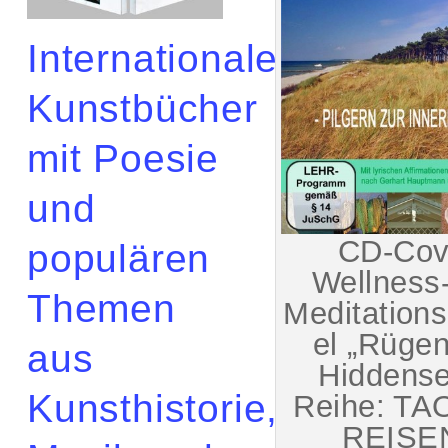
Internationale
Kunstbücher
mit Poesie
und
CD-Cov
populären
Wellness
Themen
Meditations
el „Rüge
aus
Hiddense
Kunsthistorie,
Reihe: TA
REISE