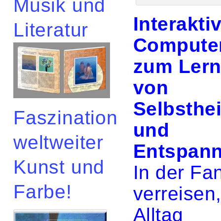
Musik und
Interakti
Literatur
Compute
zum Ler
von
Selbsthe
Faszination
und
weltweiter
Entspan
Kunst und
In der Fa
Farbe!
verreisen
Alltag