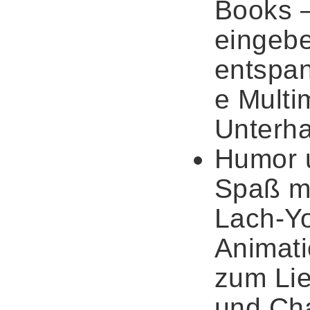
Books 
eingebe
entspa
e Multi
Unterha
Humor 
Spaß m
Lach-Y
Animat
zum Lie
und Ch