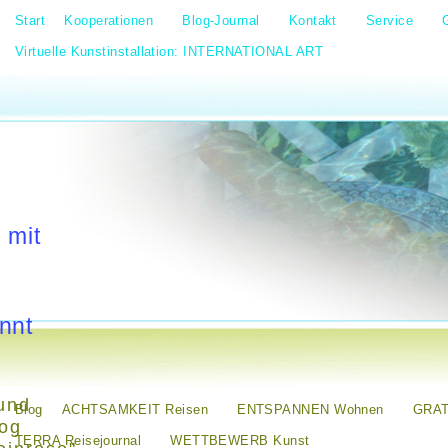
Start
Kooperationen
Blog-Journal
Kontakt
Service
Virtuelle Kunstinstallation: INTERNATIONAL ART
 mit
nnt
und
Blog
ACHTSAMKEIT Reisen
ENTSPANNEN Wohnen
GRAT
log
TERRA Reisejournal
WETTBEWERB Kunst