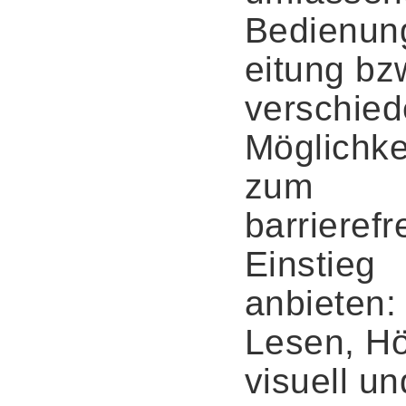
Bedienun
eitung bz
verschie
Möglichke
zum
barrierefr
Einstieg
anbieten:
Lesen, Hö
visuell un