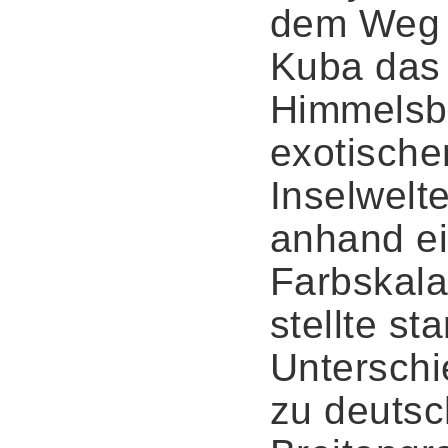
dem Weg
Kuba das
Himmelsb
exotische
Inselwelt
anhand ei
Farbskala
stellte st
Untersch
zu deuts