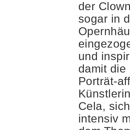
der Clow
sogar in d
Opernhäu
eingezog
und inspir
damit die
Porträt-af
Künstleri
Cela, sic
intensiv m