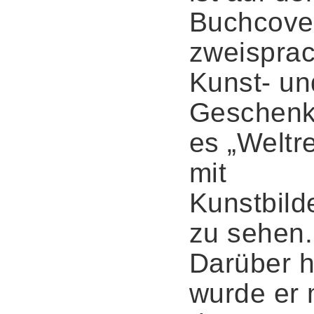
Buchcove
zweispra
Kunst- un
Geschen
es „Weltr
mit
Kunstbild
zu sehen.
Darüber h
wurde er 