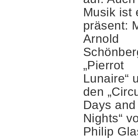
Musik ist 
präsent: M
Arnold
Schönber
„Pierrot
Lunaire“ 
den „Circ
Days and
Nights“ v
Philip Gla