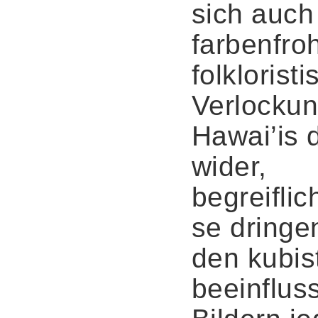
sich auch
farbenfro
folklorist
Verlocku
Hawai’is 
wider,
begreiflic
se dringe
den kubis
beeinflus