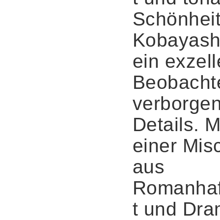
Schönheit
Kobayashi
ein exzell
Beobacht
verborge
Details. M
einer Mis
aus
Romanhaf
t und Dr