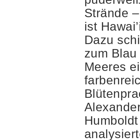
Strände –
ist Hawai’
Dazu schil
zum Blau
Meeres e
farbenrei
Blütenpra
Alexande
Humboldt
analysiert