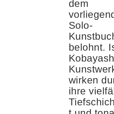
dem
vorliegen
Solo-
Kunstbuc
belohnt. 
Kobayash
Kunstwer
wirken du
ihre vielfä
Tiefschich
t und tona