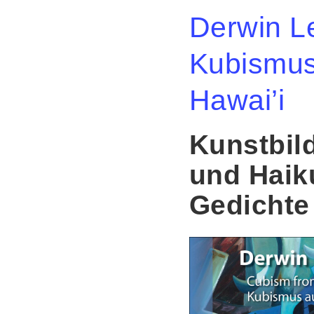
Derwin L
Kubismus
Hawai’i
Kunstbil
und Haik
Gedichte