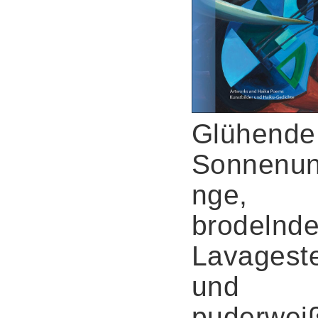
Glühende
Sonnenun
nge,
brodelnd
Lavagest
und
puderwei