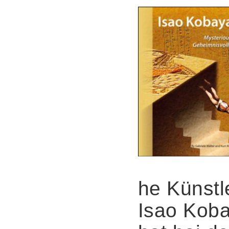
he Künstl
Isao Kob