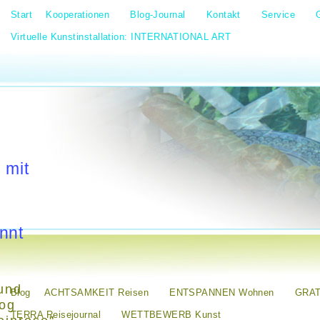
Start
Kooperationen
Blog-Journal
Kontakt
Service
Virtuelle Kunstinstallation: INTERNATIONAL ART
 mit
nnt
und
Blog
ACHTSAMKEIT Reisen
ENTSPANNEN Wohnen
GRAT
log
TERRA Reisejournal
WETTBEWERB Kunst