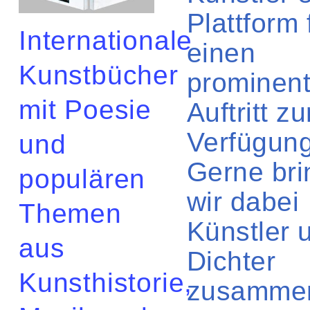
Plattform 
Internationale
einen
Kunstbücher
prominen
mit Poesie
Auftritt zu
Verfügung
und
Gerne br
populären
wir dabei
Themen
Künstler 
aus
Dichter
Kunsthistorie,
zusammen