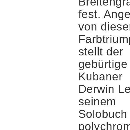
Breitengr
fest. Ang
von dies
Farbtrium
stellt der
gebürtige
Kubaner
Derwin Le
seinem
Solobuch 
polychro