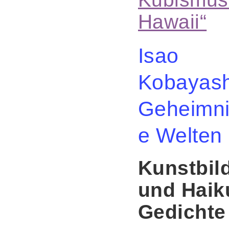
Hawaii“
Isao
Kobayash
Geheimni
e Welten
Kunstbil
und Haik
Gedichte