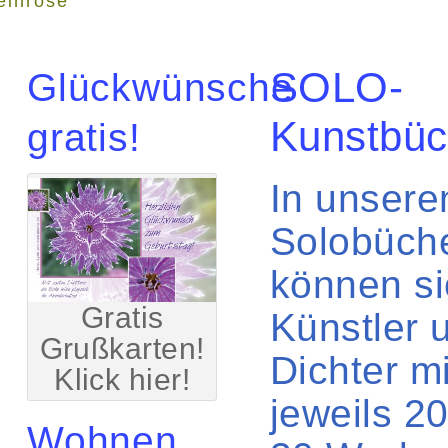
einrose"
SOLO-
Glückwünsche
Kunstbüc
gratis!
In unsere
Solobüch
können si
Gratis
Künstler 
Grußkarten!
Dichter mi
Klick hier!
jeweils 20
Wohnen