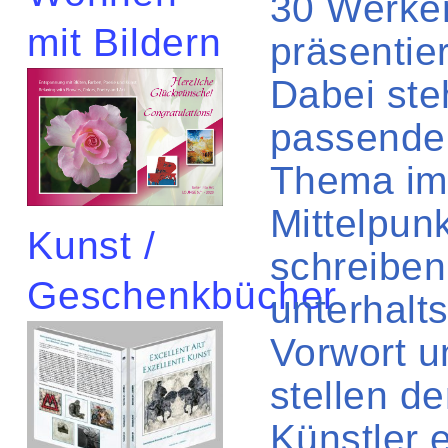
30 Werke
mit Bildern
präsentie
Dabei ste
passende
Thema im
Mittelpunk
Kunst /
schreiben
Geschenkbücher
unterhalt
Vorwort u
stellen d
Künstler 