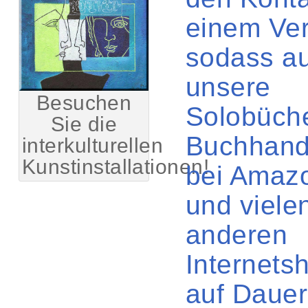
einem Ver
sodass a
unsere
Besuchen
Solobüch
Sie die
Buchhand
interkulturellen
Kunstinstallationen!
bei Amaz
und viele
anderen
Internets
auf Dauer