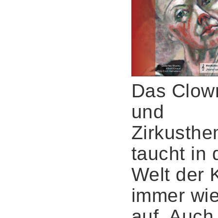
Das Clow
und
Zirkusth
taucht in 
Welt der 
immer wi
auf. Auch 