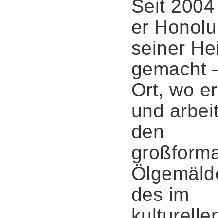
Seit 2004
er Honolu
seiner He
gemacht 
Ort, wo er
und arbeit
den
großforma
Ölgemäld
des im
kulturelle