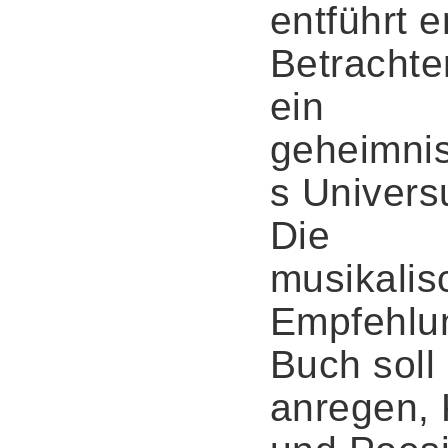
entführt e
Betrachter
ein
geheimnis
s Univers
Die
musikalis
Empfehlu
Buch soll
anregen, 