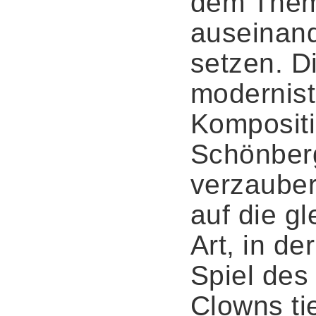
dem The
auseinan
setzen. D
modernist
Komposit
Schönber
verzauber
auf die gl
Art, in de
Spiel des
Clowns ti