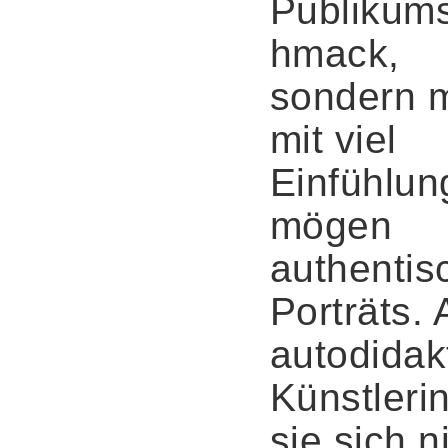
Publikum
hmack,
sondern m
mit viel
Einfühlun
mögen
authentis
Porträts. 
autodidak
Künstlerin
sie sich n