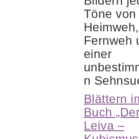
Bildern j
Töne von
Heimweh,
Fernweh 
einer
unbestim
n Sehnsuc
Blättern i
Buch „De
Leiva –
Kubismus