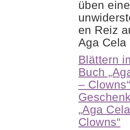
üben ein
unwiderst
en Reiz a
Aga Cela 
Blättern i
Buch „Ag
– Clowns
Geschen
„Aga Cela
Clowns“