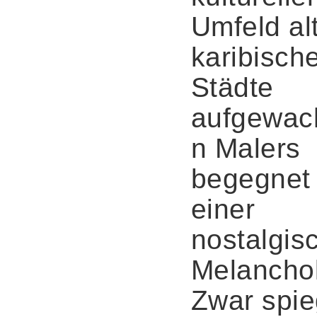
Umfeld al
karibisch
Städte
aufgewac
n Malers
begegnet
einer
nostalgis
Melanchol
Zwar spie