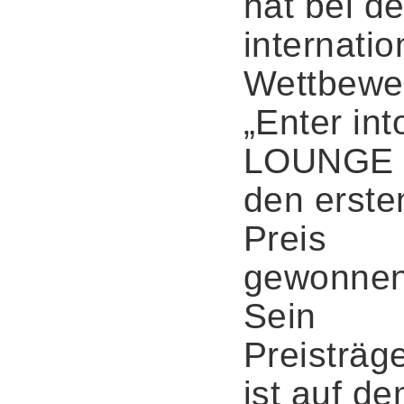
hat bei d
internatio
Wettbewe
„Enter int
LOUNGE 
den erste
Preis
gewonnen
Sein
Preisträge
ist auf d