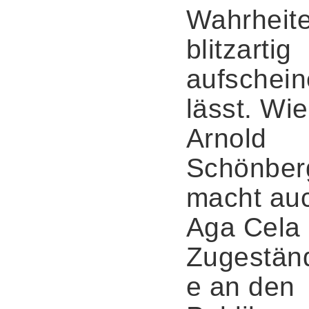
Wahrheit
blitzartig
aufschei
lässt. Wie
Arnold
Schönber
macht au
Aga Cela 
Zugestän
e an den