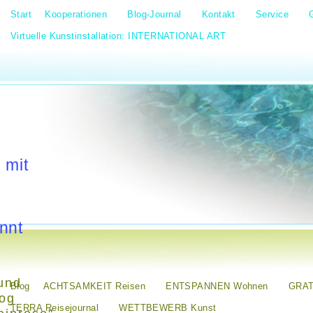
Start
Kooperationen
Blog-Journal
Kontakt
Service
Virtuelle Kunstinstallation: INTERNATIONAL ART
 mit
nnt
und
Blog
ACHTSAMKEIT Reisen
ENTSPANNEN Wohnen
GRAT
log
TERRA Reisejournal
WETTBEWERB Kunst