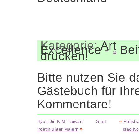
Kategorie:
Art
Excellence
-
Bei
drucken!
Bitte nutzen Sie d
Gästebuch für Ihr
Kommentare!
Hyun-Jin KIM, Taiwan:
Start
«
Preistr
Poetin unter Malern
»
Isao Ko