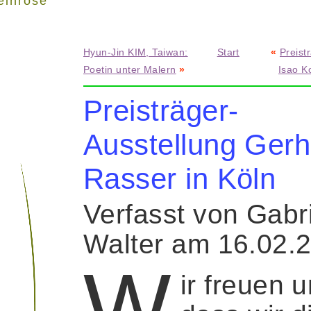
einrose"
Hyun-Jin KIM, Taiwan:
Start
«
Preist
Poetin unter Malern
»
Isao K
Preisträger-
Ausstellung Gerh
Rasser in Köln
Verfasst von Gabr
Walter am 16.02.
W
ir freuen u