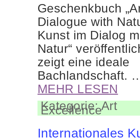
Geschenkbuch „Ar
Dialogue with Nat
Kunst im Dialog m
Natur“ veröffentlic
zeigt eine ideale
Bachlandschaft. 
MEHR LESEN
Kategorie: Art
Excellence
Internationales K