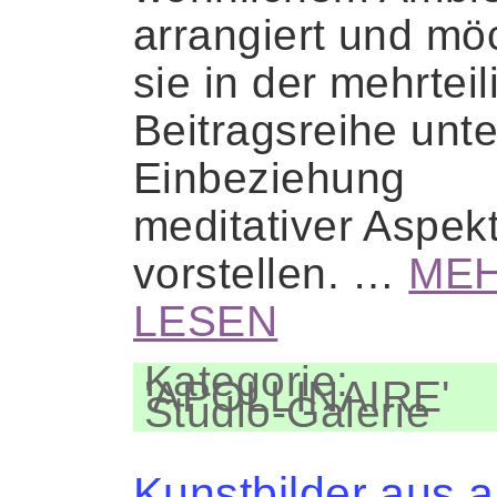
arrangiert und mö
sie in der mehrtei
Beitragsreihe unte
Einbeziehung
meditativer Aspek
vorstellen. …
ME
LESEN
Kategorie:
'APOLLINAIRE'
Studio-Galerie
Kunstbilder aus al