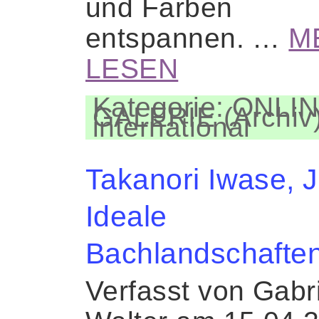
und Farben
entspannen. …
M
LESEN
Kategorie: ONLIN
GALERIE (Archiv)
international
Takanori Iwase, 
Ideale
Bachlandschafte
Verfasst von Gabr