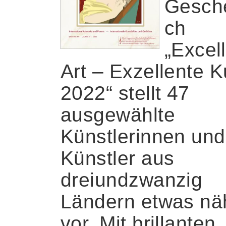
Gesch
ch
„Excel
Art – Exzellente K
2022“ stellt 47
ausgewählte
Künstlerinnen und
Künstler aus
dreiundzwanzig
Ländern etwas nä
vor. Mit brillanten