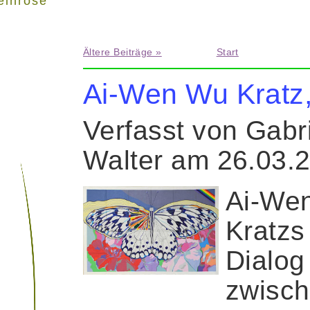
einrose"
Ältere Beiträge »
Start
Ai-Wen Wu Kratz
Verfasst von Gabr
Walter am 26.03.
Ai-We
Kratzs
Dialog
zwisc