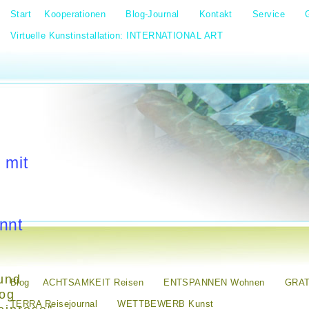
Start
Kooperationen
Blog-Journal
Kontakt
Service
Virtuelle Kunstinstallation: INTERNATIONAL ART
 mit
nnt
und
Blog
ACHTSAMKEIT Reisen
ENTSPANNEN Wohnen
GRAT
log
TERRA Reisejournal
WETTBEWERB Kunst