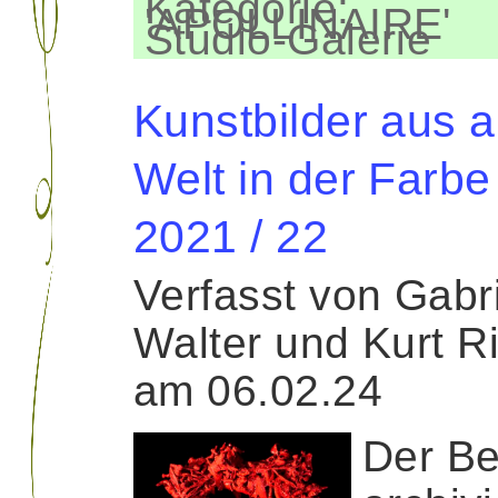
Kategorie:
'APOLLINAIRE'
Studio-Galerie
Kunstbilder aus al
Welt in der Farbe
2021 / 22
Verfasst von Gabr
Walter und Kurt R
am 06.02.24
Der Be