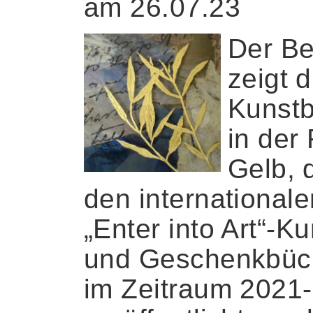
am 26.07.23
Der Be
zeigt d
Kunstb
in der
Gelb, d
den internationale
„Enter into Art“-Ku
und Geschenkbüc
im Zeitraum 2021