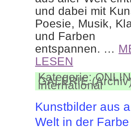
und dabei mit Kun
Poesie, Musik, Kl
und Farben
entspannen. …
M
LESEN
Kategorie: ONLIN
GALERIE (Archiv)
international
Kunstbilder aus al
Welt in der Farbe