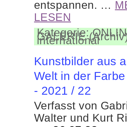
entspannen. …
M
LESEN
Kategorie: ONLIN
GALERIE (Archiv)
international
Kunstbilder aus al
Welt in der Farbe
- 2021 / 22
Verfasst von Gabr
Walter und Kurt R