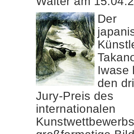
Walter am 15.04.
Der
japani
Künstl
Takano
Iwase 
den dri
Jury-Preis des
internationalen
Kunstwettbewerbs