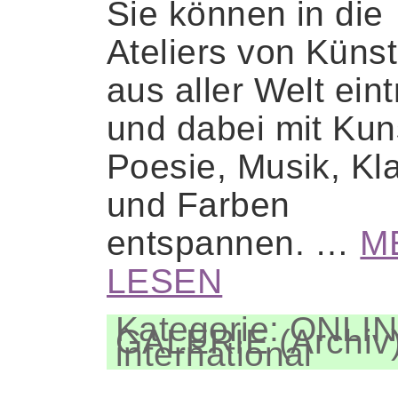
Sie können in die
Ateliers von Künst
aus aller Welt ein
und dabei mit Kun
Poesie, Musik, Kl
und Farben
entspannen. …
M
LESEN
Kategorie: ONLIN
GALERIE (Archiv)
international