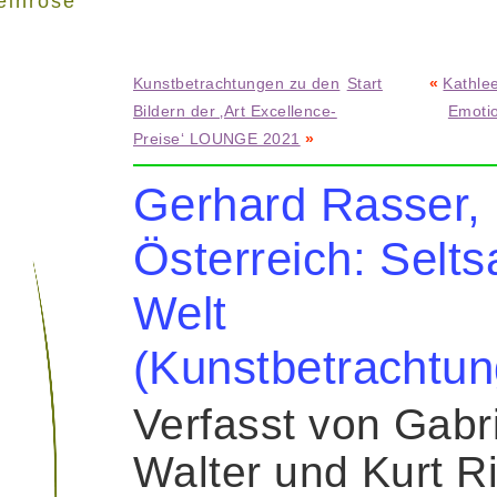
einrose"
Kunstbetrachtungen zu den
Start
«
Kathle
Bildern der ‚Art Excellence-
Emoti
Preise‘ LOUNGE 2021
»
Gerhard Rasser,
Österreich: Selt
Welt
(Kunstbetrachtun
Verfasst von Gabr
Walter und Kurt R