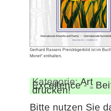
Gerhard Rassers Preisträgerbild ist im Buc
Monet“ enthalten.
Kategorie:
Art
Excellence
-
Bei
drucken!
Bitte nutzen Sie d