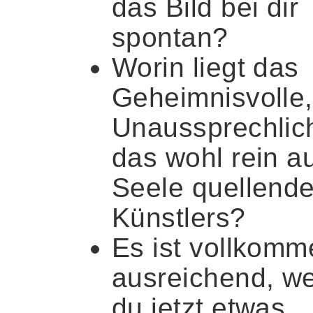
das Bild bei dir
spontan?
Worin liegt das
Geheimnisvolle,
Unaussprechlic
das wohl rein a
Seele quellend
Künstlers?
Es ist vollkomm
ausreichend, w
du jetzt etwas