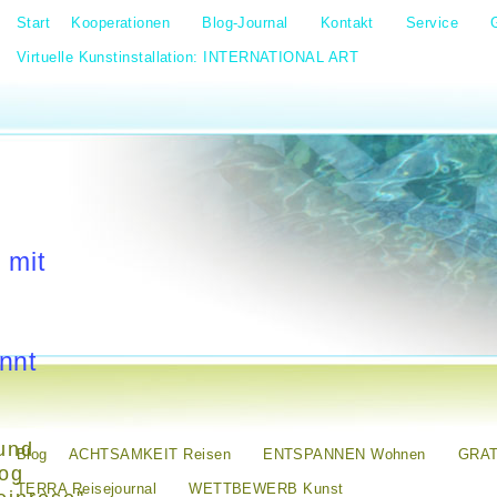
Start
Kooperationen
Blog-Journal
Kontakt
Service
Virtuelle Kunstinstallation: INTERNATIONAL ART
 mit
nnt
und
Blog
ACHTSAMKEIT Reisen
ENTSPANNEN Wohnen
GRAT
log
TERRA Reisejournal
WETTBEWERB Kunst