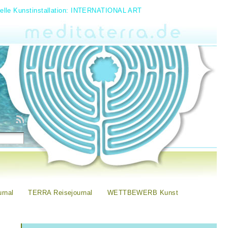
uelle Kunstinstallation: INTERNATIONAL ART
rnal
TERRA Reisejournal
WETTBEWERB Kunst