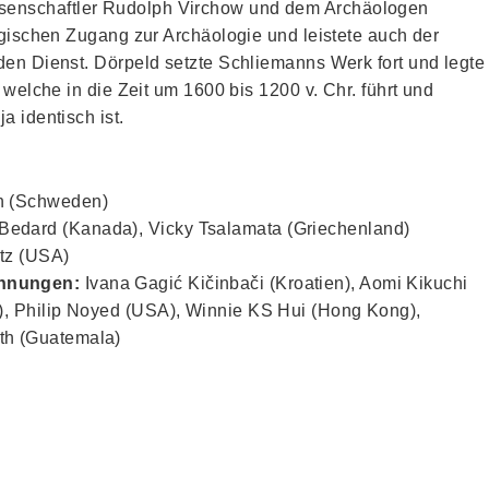
enschaftler Rudolph Virchow und dem Archäologen
ogischen Zugang zur Archäologie und leistete auch der
den Dienst. Dörpeld setzte Schliemanns Werk fort und legte
 welche in die Zeit um 1600 bis 1200 v. Chr. führt und
a identisch ist.
n (Schweden)
Bedard (Kanada), Vicky Tsalamata (Griechenland)
tz (USA)
ähnungen:
Ivana Gagić Kičinbači (Kroatien), Aomi Kikuchi
ch), Philip Noyed (USA), Winnie KS Hui (Hong Kong),
uth (Guatemala)