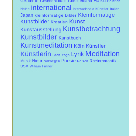
Haiku
Gedichte
Geschenkbuch
Griechenland
Heinrich
international
Heine
internationale Künstler
Italien
Kleinformatige
Japan
kleinformatige Bilder
Kunst
Kunstbilder
Kroatien
Kunstbetrachtung
Kunstausstellung
Kunstbilder
Kunstbuch
Kunstmeditation
Künstler
Köln
Meditation
Künstlerin
Lyrik
Lach-Yoga
Poesie
Natur
Musik
Rheinromantik
Norwegen
Reisen
USA
William Turner