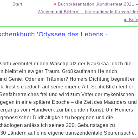
Start
«
Buchpräsentation ‚Kunstretreat 2021 
Wohnen mit Bildern‘ – Internationale Kunstbilde
in Köl
eschenkbuch 'Odyssee des Lebens -
Korfu vermutet er den Waschplatz der Nausikaa, doch die
en bleibt ein ewiger Traum. Großkaufmann Heinrich
nd Genie. Oder ein Träumer? Homers Dichtung begreift er
k, liest sie jedoch auf seine eigene Art. Schließlich legt er
Seefahrerreiches frei und wird zum Vater der mykenischen
agegen in eine spätere Epoche – die Zeit des Mäanders und
Übergangs vom Handwerk zur bildenden Kunst. Um Homers
genössischer Bildhaftigkeit zu begegnen und die
häologen anlässlich seines 200. Geburtstages zu
 30 Ländern auf eine eigene transzendentale Spurensuche.