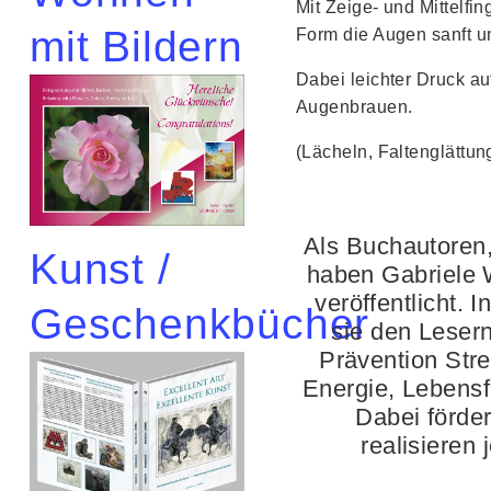
Mit Zeige- und Mittelfing
mit Bildern
Form die Augen sanft u
Dabei leichter Druck au
Augenbrauen.
(Lächeln, Faltenglättun
Als Buchautoren,
Kunst /
haben Gabriele 
veröffentlicht. 
Geschenkbücher
sie den Lesern
Prävention Stre
Energie, Lebensf
Dabei förde
realisieren