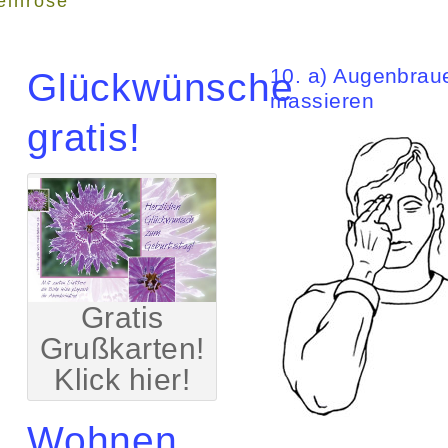
einrose"
10. a) Augenbrau
Glückwünsche
massieren
gratis!
Gratis
Grußkarten!
Klick hier!
Wohnen