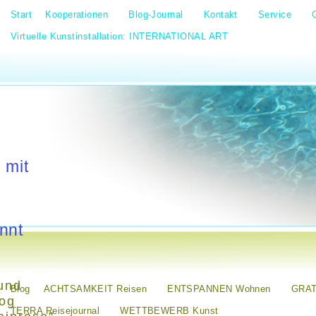
Start
Kooperationen
Blog-Journal
Kontakt
Service
Virtuelle Kunstinstallation: INTERNATIONAL ART
 mit
nnt
und
Blog
ACHTSAMKEIT Reisen
ENTSPANNEN Wohnen
GRAT
log
TERRA Reisejournal
WETTBEWERB Kunst