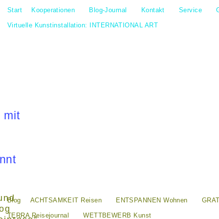
Start
Kooperationen
Blog-Journal
Kontakt
Service
Virtuelle Kunstinstallation: INTERNATIONAL ART
 mit
nnt
und
Blog
ACHTSAMKEIT Reisen
ENTSPANNEN Wohnen
GRAT
log
TERRA Reisejournal
WETTBEWERB Kunst