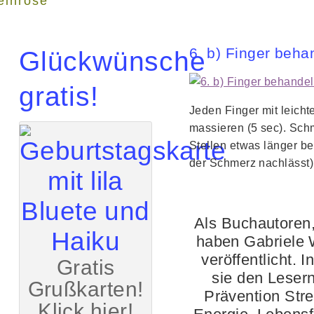
einrose"
6. b) Finger beha
Glückwünsche
gratis!
Jeden Finger mit leich
massieren (5 sec). Sc
Stellen etwas länger b
der Schmerz nachlässt)
Als Buchautoren,
haben Gabriele 
veröffentlicht. 
Gratis
sie den Lesern
Grußkarten!
Prävention Stre
Klick hier!