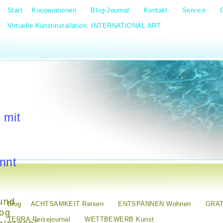
Start
Kooperationen
Blog-Journal
Kontakt
Service
Virtuelle Kunstinstallation: INTERNATIONAL ART
 mit
nnt
und
Blog
ACHTSAMKEIT Reisen
ENTSPANNEN Wohnen
GRAT
log
TERRA Reisejournal
WETTBEWERB Kunst