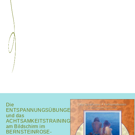
Die
ENTSPANNUNGSÜBUNGEN
und das
ACHTSAMKEITSTRAINING
am Bildschirm im
BERNSTEINROSE-