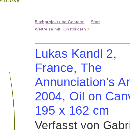
einrose"
Buchprojekt und Contest:
Start
Weltreise mit Kunstbildern
»
Lukas Kandl 2,
France, The
Annunciation’s A
2004, Oil on Can
195 x 162 cm
Verfasst von Gabr