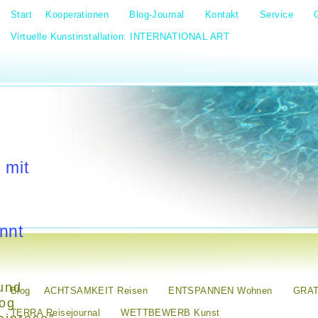
Start
Kooperationen
Blog-Journal
Kontakt
Service
Virtuelle Kunstinstallation: INTERNATIONAL ART
 mit
nnt
und
Blog
ACHTSAMKEIT Reisen
ENTSPANNEN Wohnen
GRAT
log
TERRA Reisejournal
WETTBEWERB Kunst