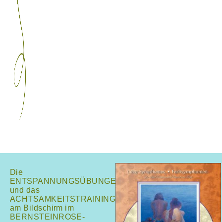
Die
ENTSPANNUNGSÜBUNGEN
und das
ACHTSAMKEITSTRAINING
am Bildschirm im
BERNSTEINROSE-