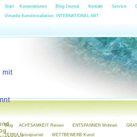
Start
Kooperationen
Blog-Journal
Kontakt
Service
Virtuelle Kunstinstallation: INTERNATIONAL ART
 mit
nnt
und
Blog
ACHTSAMKEIT Reisen
ENTSPANNEN Wohnen
GRAT
log
TERRA Reisejournal
WETTBEWERB Kunst