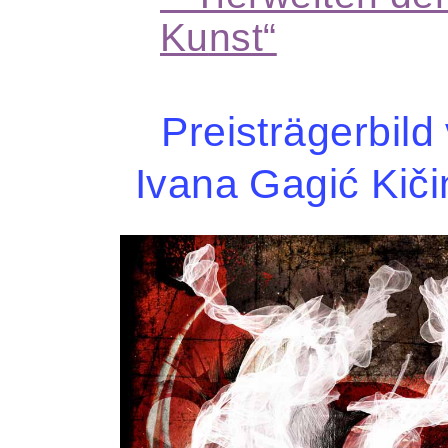
Ku
nst“
Preisträgerbild
Ivana Gagić Kiči