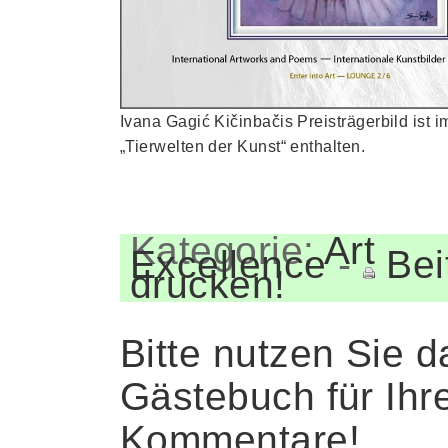
Ivana Gagić Kičinbačis Preisträgerbild ist 
„Tierwelten der Kunst“ enthalten.
Kategorie:
Art
Excellence
-
Bei
drucken!
Bitte nutzen Sie d
Gästebuch für Ihr
Kommentare!