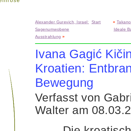
einrose"
Alexander Gurevich, Israel:
Start
«
Takano
Sagenumwobene
Ideale B
Ausstrahlung
»
Ivana Gagić Kičin
Kroatien: Entbra
Bewegung
Verfasst von Gabr
Walter am 08.03.
Die kroatisc