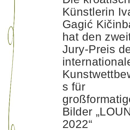
Künstlerin I
Gagić Kičinb
hat den zwei
Jury-Preis d
international
Kunstwettbe
s für
großformatig
Bilder „LOU
2022“