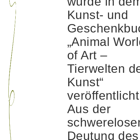
wurde in de
Kunst- und
Geschenkbu
„Animal Wor
of Art –
Tierwelten d
Kunst“
veröffentlicht
Aus der
schwerelose
Deutung des