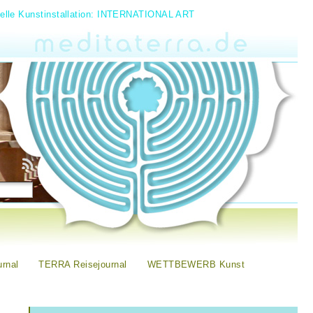
uelle Kunstinstallation: INTERNATIONAL ART
rnal
TERRA Reisejournal
WETTBEWERB Kunst