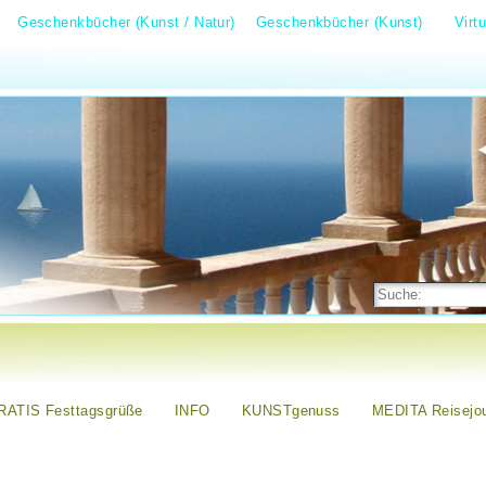
Geschenkbücher (Kunst / Natur)
Geschenkbücher (Kunst)
Virt
RATIS Festtagsgrüße
INFO
KUNSTgenuss
MEDITA Reisejou