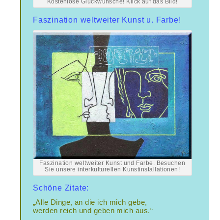
Kostenlose Glückwünsche! Klick auf das Bild!
Faszination weltweiter Kunst u. Farbe!
Faszination weltweiter Kunst und Farbe. Besuchen
Sie unsere interkulturellen Kunstinstallationen!
Schöne Zitate:
„Alle Dinge, an die ich mich gebe,
werden reich und geben mich aus.“