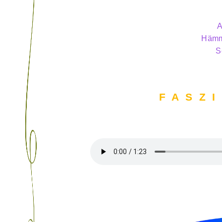
A
Hämm
S
F A S Z I