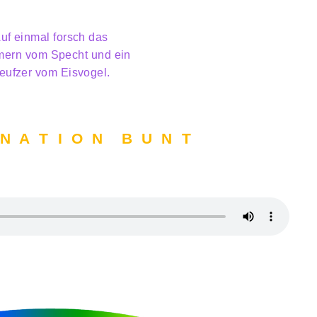
uf einmal forsch das
ern vom Specht und ein
eufzer vom Eisvogel.
 N A T I O N B U N T