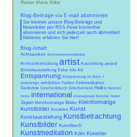
Rainer Maria Rilke
Blog-Beiträge via E-mail abonnieren
Sie können unsere Blog-Beiträge und
Newsletter per RSS-Feed kostenfrei
abonnieren und sich jederzeit auch abmelden!
Näheres erfahren Sie hier!
Blog-Inhalt
Achtsamkeit
Achtsamkeitsmeditation
artist
Achtsamkeitsübung
award
Ausstellung
Einzelausstellung
Enter into Art
Entspannung
Entspannung im Büro +
exhibition
unterwegs
Farben
Farbmeditation
Haiku
Gedichte
Geschenkbuch
Griechenland
Heinrich
international
Heine
internationale Künstler
Italien
Kleinformatige
Japan
kleinformatige Bilder
Kunst
Kunstbilder
Kroatien
Kunstbetrachtung
Kunstausstellung
Kunstbilder
Kunstbuch
Kunstmeditation
Künstler
Köln