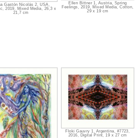
Ellen Bittner 1, Austria, Spring
na Gastón Nicolás 2, USA,
Feelings, 2019, Mixed Media, Cotton,
c, 2019, Mixed Media, 26,3 x
29 x 19 cm
21,7 cm
Floki Gauvry 1, Argentina, #7723,
2016, Digital Print, 19 x 27 cm