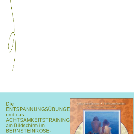
Die
ENTSPANNUNGSÜBUNGEN
und das
ACHTSAMKEITSTRAINING
am Bildschirm im
BERNSTEINROSE-