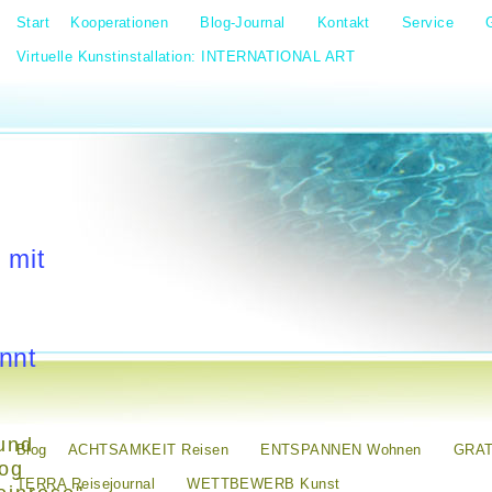
Start
Kooperationen
Blog-Journal
Kontakt
Service
Virtuelle Kunstinstallation: INTERNATIONAL ART
 mit
nnt
und
Blog
ACHTSAMKEIT Reisen
ENTSPANNEN Wohnen
GRAT
log
TERRA Reisejournal
WETTBEWERB Kunst