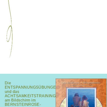
Die
ENTSPANNUNGSÜBUNGEN
und das
ACHTSAMKEITSTRAINING
am Bildschirm im
BERNSTEINROSE-