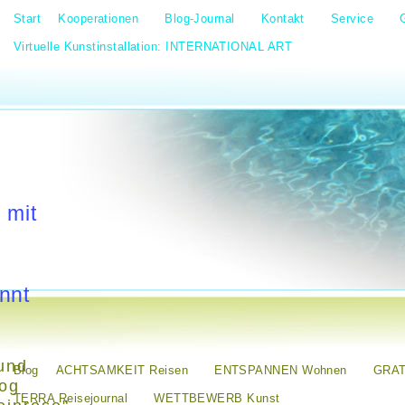
Start
Kooperationen
Blog-Journal
Kontakt
Service
Virtuelle Kunstinstallation: INTERNATIONAL ART
 mit
nnt
und
Blog
ACHTSAMKEIT Reisen
ENTSPANNEN Wohnen
GRAT
log
TERRA Reisejournal
WETTBEWERB Kunst