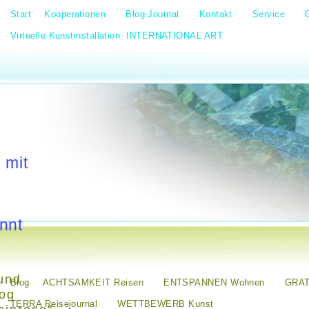
Start
Kooperationen
Blog-Journal
Kontakt
Service
Virtuelle Kunstinstallation: INTERNATIONAL ART
 mit
nnt
und
Blog
ACHTSAMKEIT Reisen
ENTSPANNEN Wohnen
GRAT
log
TERRA Reisejournal
WETTBEWERB Kunst