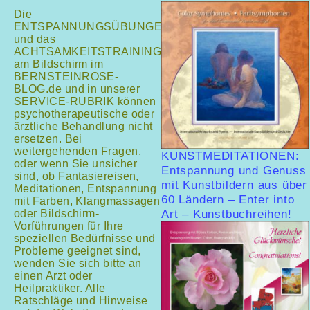
Die
ENTSPANNUNGSÜBUNGEN
und das
ACHTSAMKEITSTRAINING
am Bildschirm im
BERNSTEINROSE-
BLOG.de und in unserer
SERVICE-RUBRIK können
psychotherapeutische oder
ärztliche Behandlung nicht
ersetzen. Bei
weitergehenden Fragen,
KUNSTMEDITATIONEN:
oder wenn Sie unsicher
Entspannung und Genuss
sind, ob Fantasiereisen,
mit Kunstbildern aus über
Meditationen, Entspannung
60 Ländern – Enter into
mit Farben, Klangmassagen
oder Bildschirm-
Art – Kunstbuchreihen!
Vorführungen für Ihre
speziellen Bedürfnisse und
Probleme geeignet sind,
wenden Sie sich bitte an
einen Arzt oder
Heilpraktiker. Alle
Ratschläge und Hinweise