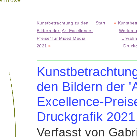
einrose"
Kunstbetrachtung zu den
Start
«
Kunstbet
Bildern der ‚Art Excellence-
Werken d
Preise‘ für Mixed Media
Erwähn
2021
»
Druckg
Kunstbetrachtun
den Bildern der '
Excellence-Preise
Druckgrafik 2021
Verfasst von Gabr