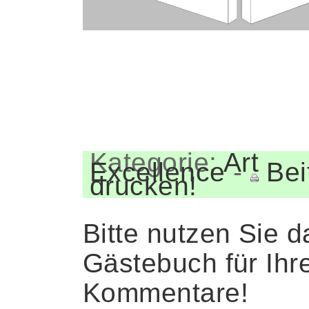
Kategorie:
Art
Excellence
-
Bei
drucken!
Bitte nutzen Sie d
Gästebuch für Ihr
Kommentare!