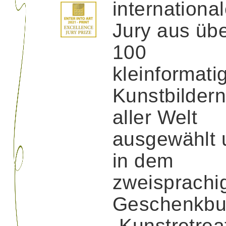
internationa
Jury aus üb
100
kleinformati
Kunstbilder
aller Welt
ausgewählt 
in dem
zweisprachi
Geschenkbu
„Kunstretrea