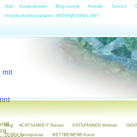
Start
Kooperationen
Blog-Journal
Kontakt
Service
Virtuelle Kunstinstallation: INTERNATIONAL ART
 mit
nnt
und
Blog
ACHTSAMKEIT Reisen
ENTSPANNEN Wohnen
GRAT
log
TERRA Reisejournal
WETTBEWERB Kunst