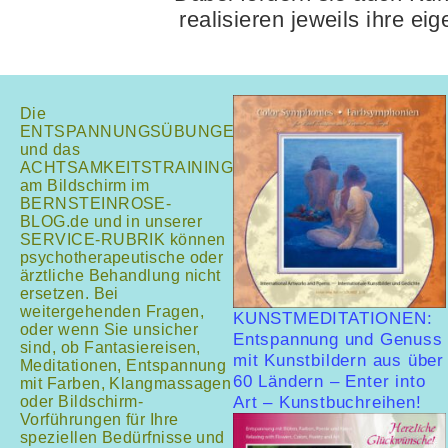
realisieren jeweils ihre e
Die
ENTSPANNUNGSÜBUNGEN
und das
ACHTSAMKEITSTRAINING
am Bildschirm im
BERNSTEINROSE-
BLOG.de und in unserer
SERVICE-RUBRIK können
psychotherapeutische oder
ärztliche Behandlung nicht
ersetzen. Bei
weitergehenden Fragen,
KUNSTMEDITATIONEN:
oder wenn Sie unsicher
Entspannung und Genuss
sind, ob Fantasiereisen,
mit Kunstbildern aus über
Meditationen, Entspannung
60 Ländern – Enter into
mit Farben, Klangmassagen
oder Bildschirm-
Art – Kunstbuchreihen!
Vorführungen für Ihre
speziellen Bedürfnisse und