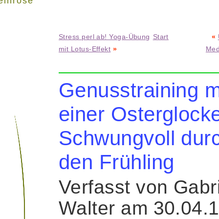
einrose"
Stress perl ab! Yoga-Übung
Start
«
mit Lotus-Effekt
»
Medi
Genusstraining m
einer Osterglocke
Schwungvoll dur
den Frühling
Verfasst von Gabr
Walter am 30.04.