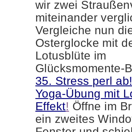
wir zwei Straußen
miteinander vergl
Vergleiche nun di
Osterglocke mit d
Lotusblüte im
Glücksmomente-B
35. Stress perl ab
Yoga-Übung mit L
Effekt
!
Öffne im B
ein zweites Wind
Fenster und schie