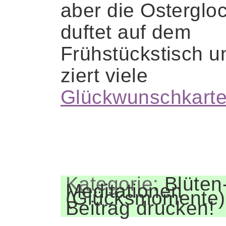
aber die Osterglo
duftet auf dem
Frühstückstisch u
ziert viele
Glückwunschkart
.
Kategorie:
Blüten
Meditationen
(Glücksmomente)
Beitrag drucken!